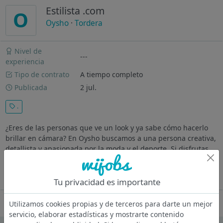
Estilista .com
O
Oysho
·
Tordera
Nivel de
---
experiencia
Tipo de contrato
A tiempo completo
Publicada
2 jul.
.
¿Eres de las personas que ve un look y ya sabe cómo hacerlo
brillar en cámara? En Oysho buscamos a una persona creativa,
detallista y apasionada por la moda y el deporte. Si disfrutas
creando contenido ¡te queremos en nuestro equipo! ¿Qué
harás en tu...
Ver más
Tu privacidad es importante
Oferta desactivada
Utilizamos cookies propias y de terceros para darte un mejor
servicio, elaborar estadísticas y mostrarte contenido