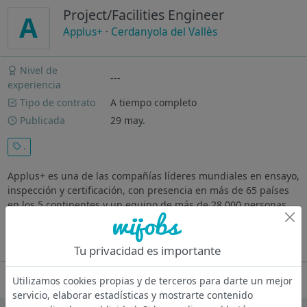
Project/Facilities Engineer
A
Applus+
·
Cerdanyola del Vallès
Nivel de
---
experiencia
Tipo de contrato
A tiempo completo
Publicada
29 may.
.
Applus+ es una de las compañías líderes mundiales en ensayo,
inspección y certificación, con presencia en más de 65 países
en los 5 continentes y un equipo de más de 28.000 personas.
Hemos experimentado un gran desarrollo durante los últimos
años...
Ver más
Tu privacidad es importante
Oferta desactivada
Utilizamos cookies propias y de terceros para darte un mejor
servicio, elaborar estadísticas y mostrarte contenido