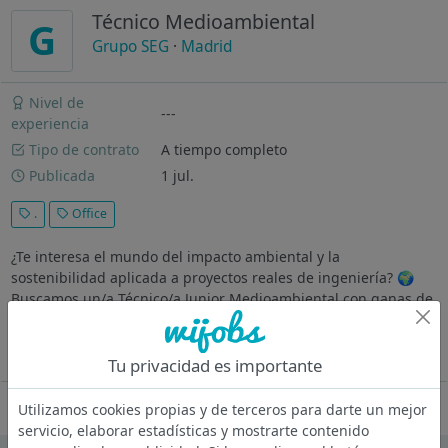
Técnico Medioambiental
G
Grupo SEG
·
Madrid
Nivel de
---
experiencia
Tipo de contrato
A tiempo completo
Publicada
1 jul.
.
Office
¿Te interesa el mundo del impacto ambiental y la
sostenibilidad aplicada a proyectos reales de ingeniería? 🌍
Buscamos un/a Técnico/a Junior Medioambiental con ganas de
aprender y desarrollarse en el ámbito de la evaluación
ambiental, para...
Ver más
Tu privacidad es importante
Oferta desactivada
Utilizamos cookies propias y de terceros para darte un mejor
servicio, elaborar estadísticas y mostrarte contenido