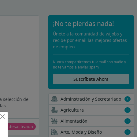
¡No te pierdas nada!
Únete a la comunidad de wijobs y
recibe por email las mejores ofertas
de empleo
Nunca compartiremos tu email con nadie y
no te vamos a enviar spam
Suscríbete Ahora
Adminstración y Secretariado
a selección de
1
as...
Agricultura
0
Alimentación
0
erta desactivada
Arte, Moda y Diseño
0