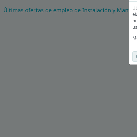
Ut
Últimas ofertas de empleo de Instalación y Mante
el
pu
us
Má