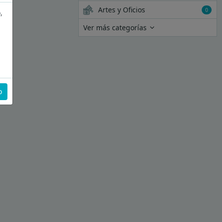
Artes y Oficios
0
,
Ver más categorías
o