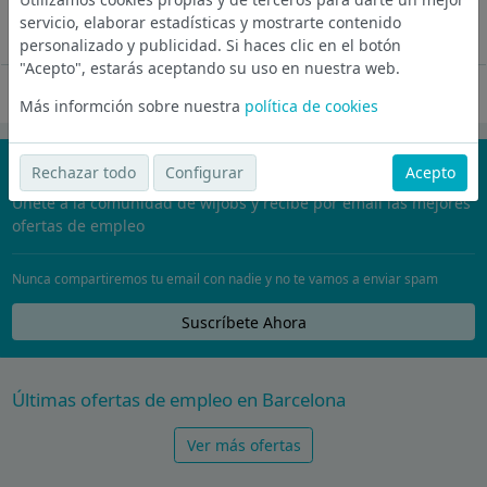
servicio, elaborar estadísticas y mostrarte contenido
Hello how are u
personalizado y publicidad. Si haces clic en el botón
"Acepto", estarás aceptando su uso en nuestra web.
Oferta desactivada
Más informción sobre nuestra
política de cookies
¡No te pierdas nada!
Rechazar todo
Configurar
Acepto
Únete a la comunidad de wijobs y recibe por email las mejores
ofertas de empleo
Nunca compartiremos tu email con nadie y no te vamos a enviar spam
Suscríbete Ahora
Últimas ofertas de empleo en Barcelona
Ver más ofertas