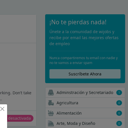
¡No te pierdas nada!
Únete a la comunidad de wijobs y
recibe por email las mejores ofertas
de empleo
Nunca compartiremos tu email con nadie y
no te vamos a enviar spam
Suscríbete Ahora
Adminstración y Secretariado
rking. Don’t take
1
..
Agricultura
0
Alimentación
0
erta desactivada
Arte, Moda y Diseño
0