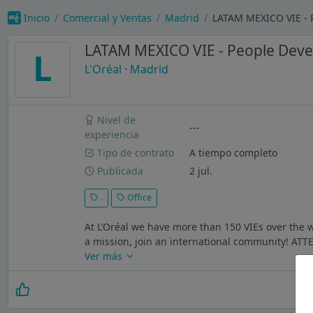
Inicio
Comercial y Ventas
Madrid
LATAM MEXICO VIE - P
LATAM MEXICO VIE - People Dev
L
L'Oréal
·
Madrid
Nivel de
---
experiencia
Tipo de contrato
A tiempo completo
Publicada
2 jul.
.
Office
At L’Oréal we have more than 150 VIEs over the w
a mission, join an international community! ATTEN
Ver más