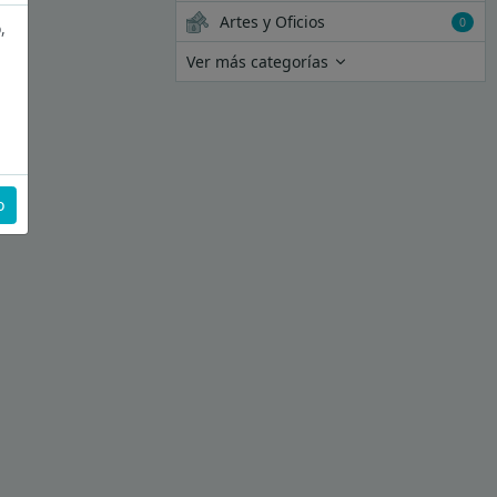
Artes y Oficios
0
,
Ver más categorías
o