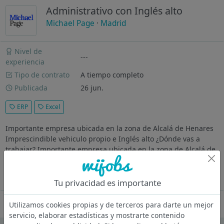
Administrativo con Inglés alto
Michael Page
·
Madrid
Nivel de
---
experiencia
Tipo de contrato
A tiempo completo
Publicada
26 jun.
ERP
Excel
Importante empresa ubicada en la zona de Alcalá de Henares
Imprescindible vehiculo propio e Inglés alto ¿Dónde vas a
trabajar? Importante empresa ubicada en la zona de Alcalá de
Henares Descripción Facturación, abonos y seguimiento de
cobros a...
Ver más
Tu privacidad es importante
Oferta desactivada
Utilizamos cookies propias y de terceros para darte un mejor
servicio, elaborar estadísticas y mostrarte contenido