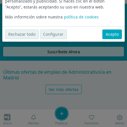
personalizado y publicidad. Si haces clic en el botón
"Acepto", estarás aceptando su uso en nuestra web.
¡No te pierdas nada!
Más informción sobre nuestra
política de cookies
Únete a la comunidad de wijobs y recibe por email las mejores
ofertas de empleo
Rechazar todo
Configurar
Acepto
Nunca compartiremos tu email con nadie y no te vamos a enviar spam
Suscríbete Ahora
Últimas ofertas de empleo de Administrativo/a en
Madrid
Ver más ofertas
Inicio
Alertas
Publicar
Favoritos
Menú