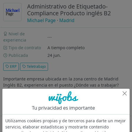
Administrativo de Etiquetado-
Compliance Producto inglés B2
Michael Page
·
Madrid
Nivel de
---
experiencia
Tipo de contrato
A tiempo completo
Publicada
24 jun.
ERP
Teletrabajo
Importante empresa ubicada en la zona centro de Madrid
Inglés B2, experiencia en el puesto ¿Dónde vas a trabajar?
Importante empresa ubicada en la zona centro de Madrid
Descripción Revision del etiquetado de todos los envases de la
empresa, marcas...
Tu privacidad es importante
Ver más
Utilizamos cookies propias y de terceros para darte un mejor
Oferta desactivada
servicio, elaborar estadísticas y mostrarte contenido