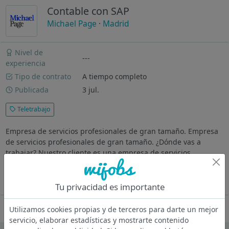
Contable con SAP
Michael Page
·
Madrid
Nivel de
---
experiencia
Tipo de contrato
A tiempo completo
Publicada
3 jul.
Teletrabajo
Empresa de servicios profesionales de gran tamaño. Empresa
de servicios profesionales de gran tamaño. ¿Dónde vas a
trabajar? Nuestro cliente es una empresa de servicios
profesionales de gran tamaño, reconocida por su experiencia
en el sector y su...
Ver más
Tu privacidad es importante
Oferta desactivada
Utilizamos cookies propias y de terceros para darte un mejor
servicio, elaborar estadísticas y mostrarte contenido