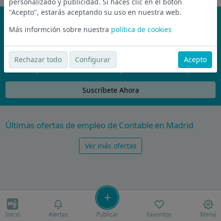
personalizado y publicidad. Si haces clic en el botón
"Acepto", estarás aceptando su uso en nuestra web.
¡No te pierdas nada!
Más informción sobre nuestra
política de cookies
Únete a la comunidad de wijobs y recibe por email las mejores
ofertas de empleo
Rechazar todo
Configurar
Acepto
Nunca compartiremos tu email con nadie y no te vamos a enviar spam
Suscríbete Ahora
Últimas ofertas de empleo de Contable en Madrid
Ver más ofertas
Inicio
Alertas
Publicar
Favoritos
Menú