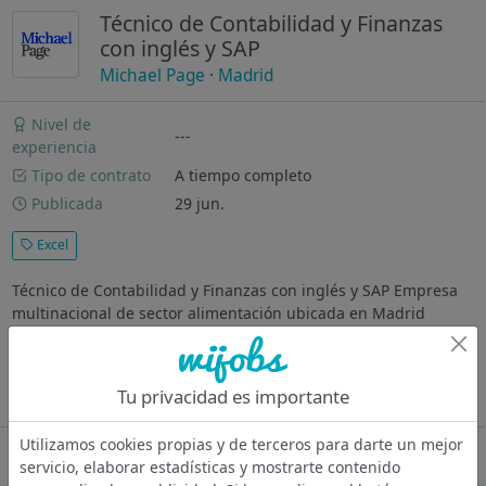
Técnico de Contabilidad y Finanzas
con inglés y SAP
Michael Page
·
Madrid
Nivel de
---
experiencia
Tipo de contrato
A tiempo completo
Publicada
29 jun.
Excel
Técnico de Contabilidad y Finanzas con inglés y SAP Empresa
multinacional de sector alimentación ubicada en Madrid
centro ¿Dónde vas a trabajar? Empresa multinacional de sector
alimentación ubicada en Madrid centro Descripción Funciones
principales...
Tu privacidad es importante
Ver más
Utilizamos cookies propias y de terceros para darte un mejor
Oferta desactivada
servicio, elaborar estadísticas y mostrarte contenido