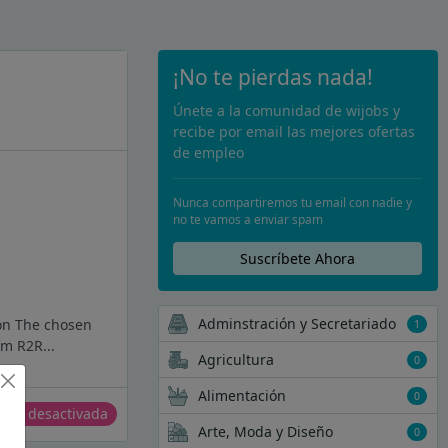
¡No te pierdas nada!
Únete a la comunidad de wijobs y
recibe por email las mejores ofertas
de empleo
Nunca compartiremos tu email con nadie y
no te vamos a enviar spam
Suscríbete Ahora
Adminstración y Secretariado
ión The chosen
1
om R2R...
Agricultura
0
Alimentación
0
erta desactivada
Arte, Moda y Diseño
0