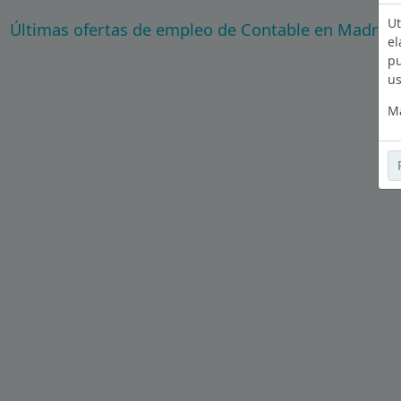
Ut
Últimas ofertas de empleo de Contable en Madrid
el
pu
us
Má