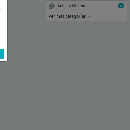
Artes y Oficios
0
,
Ver más categorías
o