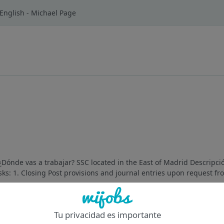
English - Michael Page
 ¿Dónde vas a trabajar? SSC located in the East of Madrid Descripc
sks: 1. Closing Post provisions and journal entries upon request fr
Of
Tu privacidad es importante