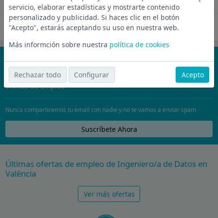
Ver más
servicio, elaborar estadísticas y mostrarte contenido
personalizado y publicidad. Si haces clic en el botón
Oferta desactivada
"Acepto", estarás aceptando su uso en nuestra web.
Más informción sobre nuestra
política de cookies
¡No te pierdas nada!
Rechazar todo
Configurar
Acepto
Únete a la comunidad de wijobs y recibe por email las mejores
ofertas de empleo
Nunca compartiremos tu email con nadie y no te vamos a enviar spam
Suscríbete Ahora
Últimas ofertas de empleo de Ingeniero/a de Datos en
València
Ver más ofertas