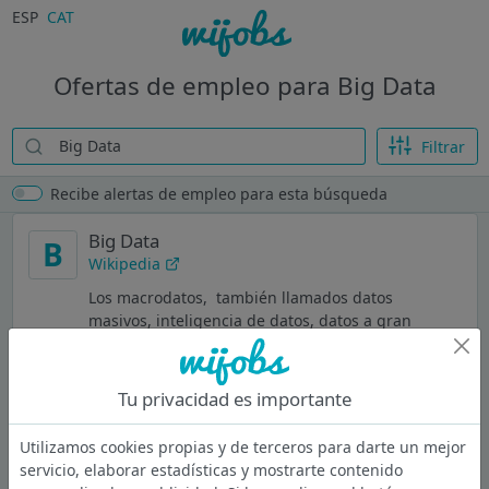
ESP
CAT
Ofertas de empleo para Big Data
Filtrar
Recibe alertas de empleo para esta búsqueda
Big Data
B
Wikipedia
Los macrodatos, ​ también llamados datos
masivos, inteligencia de datos, datos a gran
escala o big data es un término que hace
referencia a conjuntos de datos tan grandes y
complejos que precisan de aplicaciones
Tu privacidad es importante
informáticas no tradicionales de procesamiento
de datos para tratarlos adecuadamente
Utilizamos cookies propias y de terceros para darte un mejor
servicio, elaborar estadísticas y mostrarte contenido