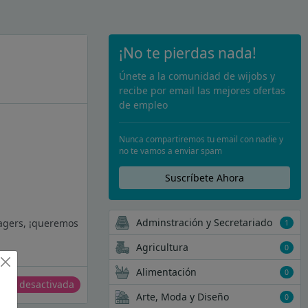
¡No te pierdas nada!
Únete a la comunidad de wijobs y
recibe por email las mejores ofertas
de empleo
Nunca compartiremos tu email con nadie y
no te vamos a enviar spam
Suscríbete Ahora
Adminstración y Secretariado
nagers, ¡queremos
1
Agricultura
0
Alimentación
0
erta desactivada
Arte, Moda y Diseño
0