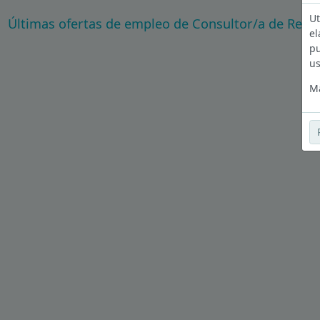
Ut
Últimas ofertas de empleo de Consultor/a de Rec
el
pu
us
Má