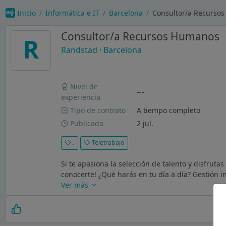
Inicio
Informática e IT
Barcelona
Consultor/a Recurso
Consultor/a Recursos Humanos
R
Randstad
·
Barcelona
Nivel de
---
experiencia
Tipo de contrato
A tiempo completo
Publicada
2 jul.
.
Teletrabajo
Si te apasiona la selección de talento y disfru
conocerte! ¿Qué harás en tu día a día? Gestión i
Ver más