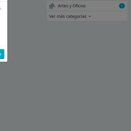
Artes y Oficios
0
,
Ver más categorías
o