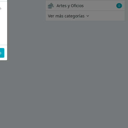
Artes y Oficios
0
,
Ver más categorías
o