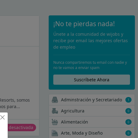
¡No te pierdas nada!
Únete a la comunidad de wijobs y
recibe por email las mejores ofertas
de empleo
Nunca compartiremos tu email con nadie y
no te vamos a enviar spam
Suscríbete Ahora
Adminstración y Secretariado
 Resorts, somos
1
os para...
Agricultura
0
Alimentación
0
erta desactivada
Arte, Moda y Diseño
0