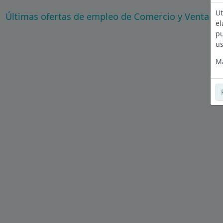
Ut
Últimas ofertas de empleo de Comercio y Venta al 
el
pu
us
Má