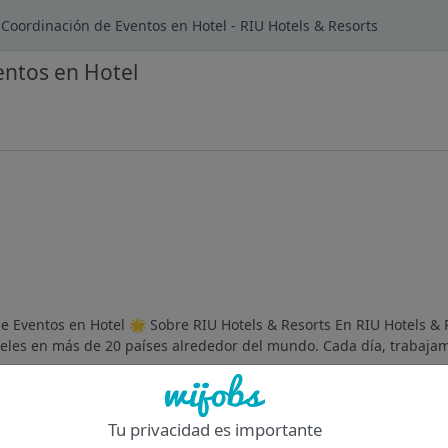
Coordinación de Eventos en Hotel - RIU Hotels & Resorts
entos en Hotel
e Eventos en Hotel 🌟 Sobre RIU Hotels & Resorts En RIU Hotels &
oteles en más de 20 países alrededor del mundo. Cada día, trabajam
Of
Tu privacidad es importante