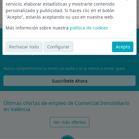
Ver más
servicio, elaborar estadísticas y mostrarte contenido
personalizado y publicidad. Si haces clic en el botón
Oferta desactivada
"Acepto", estarás aceptando su uso en nuestra web.
Más informción sobre nuestra
política de cookies
¡No te pierdas nada!
Únete a la comunidad de wijobs y recibe por email las mejores
Rechazar todo
Configurar
Acepto
ofertas de empleo
Nunca compartiremos tu email con nadie y no te vamos a enviar spam
Suscríbete Ahora
Últimas ofertas de empleo de Comercial Inmobiliario
en València
Ver más ofertas