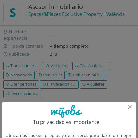
Asesor inmobiliario
S
Spaces&Places Exclusive Property
·
València
Nivel de
---
experiencia
Tipo de contrato
A tiempo completo
Publicada
2 jul.
Transacciones inmobiliarias
Marketing
Gestión de ventas
Negociación
Inmuebles
Hablar en público
User personas
Planificación de negocios
Alquileres
Inversión inmobiliaria
Departamento de alquileres – Valencia En Spaces&Places
Exclusive Property S.L. buscamos personas que quieran asumir
responsabilidad por sus resultados y construir relaciones
Tu privacidad es importante
reales con los clientes. No buscamos administrativos.
Buscamos personas que...
Utilizamos cookies propias y de terceros para darte un mejor