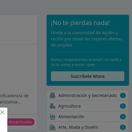
¡No te pierdas nada!
Únete a la comunidad de wijobs y
recibe por email las mejores ofertas
de empleo
Nunca compartiremos tu email con nadie y
no te vamos a enviar spam
Suscríbete Ahora
Adminstración y Secretariado
nificadora/a de
1
nizativa...
Agricultura
0
Alimentación
0
erta desactivada
Arte, Moda y Diseño
0