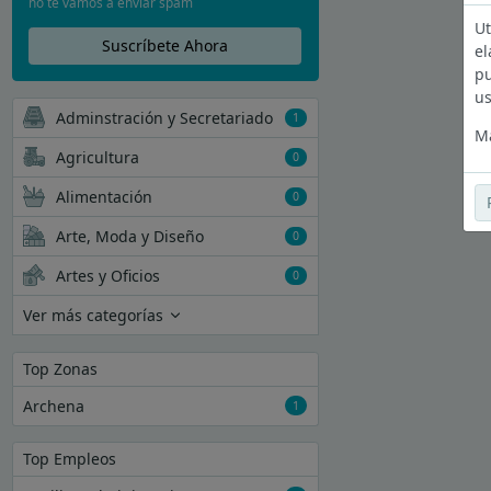
no te vamos a enviar spam
Ut
Suscríbete Ahora
el
pu
us
Adminstración y Secretariado
1
Má
Agricultura
0
Alimentación
0
Arte, Moda y Diseño
0
Artes y Oficios
0
Ver más categorías
Top Zonas
Archena
1
Top Empleos