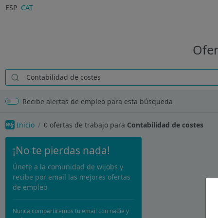
ESP
CAT
Ofer
Recibe alertas de empleo para esta búsqueda
Inicio
0
ofertas de trabajo para
Contabilidad de costes
¡No te pierdas nada!
Únete a la comunidad de wijobs y
recibe por email las mejores ofertas
de empleo
Nunca compartiremos tu email con nadie y