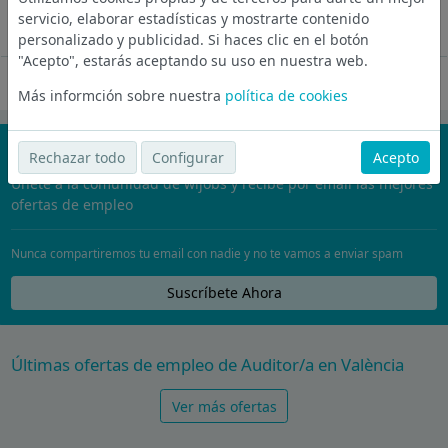
vacantes: 1 Descripción de la...
servicio, elaborar estadísticas y mostrarte contenido
Ver más
personalizado y publicidad. Si haces clic en el botón
"Acepto", estarás aceptando su uso en nuestra web.
Oferta desactivada
Más informción sobre nuestra
política de cookies
¡No te pierdas nada!
Rechazar todo
Configurar
Acepto
Únete a la comunidad de wijobs y recibe por email las mejores
ofertas de empleo
Nunca compartiremos tu email con nadie y no te vamos a enviar spam
Suscríbete Ahora
Últimas ofertas de empleo de Auditor/a en València
Ver más ofertas