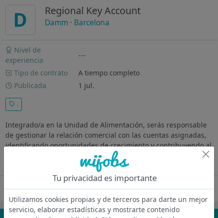
Regional Key Account
D
Damm
·
Barcelona
Nivel de
---
experiencia
Tipo de contrato
A tiempo completo
Publicada
1 jul.
.
Integrado/a en la Unidad de Alimentación, serás responsable
de gestionar la relación comercial con las cuentas asignadas,
identificando oportunidades de crecimiento y contribuyendo al
desarrollo estratégico de la Unidad de Alimentacón de Damm.
Ver más
Tu privacidad es importante
Oferta desactivada
Utilizamos cookies propias y de terceros para darte un mejor
servicio, elaborar estadísticas y mostrarte contenido