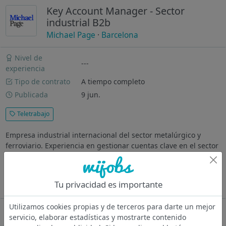
Key Account Manager - Sector
industrial B2b
Michael Page
·
Barcelona
Nivel de
---
experiencia
Tipo de contrato
A tiempo completo
Publicada
9 jun.
Teletrabajo
Empresa industrial internacional del sector metalúrgico y
ferroviario. Experiencia en gestionar cuentas clave en el sector
industrial ¿Dónde vas a trabajar? Grupo industrial
internacional especializado en soluciones avanzadas de cobre
sostenible para...
Tu privacidad es importante
Ver más
Utilizamos cookies propias y de terceros para darte un mejor
Oferta desactivada
servicio, elaborar estadísticas y mostrarte contenido