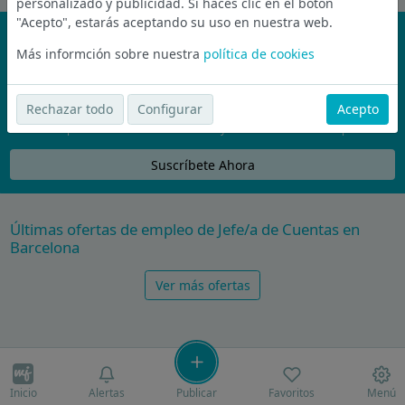
personalizado y publicidad. Si haces clic en el botón
"Acepto", estarás aceptando su uso en nuestra web.
¡No te pierdas nada!
Más informción sobre nuestra
política de cookies
Únete a la comunidad de wijobs y recibe por email las mejores
ofertas de empleo
Rechazar todo
Configurar
Acepto
Nunca compartiremos tu email con nadie y no te vamos a enviar spam
Suscríbete Ahora
Últimas ofertas de empleo de Jefe/a de Cuentas en
Barcelona
Ver más ofertas
Inicio
Alertas
Publicar
Favoritos
Menú