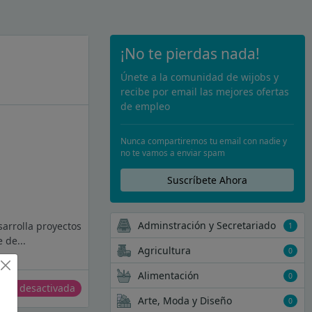
¡No te pierdas nada!
Únete a la comunidad de wijobs y
recibe por email las mejores ofertas
de empleo
Nunca compartiremos tu email con nadie y
no te vamos a enviar spam
Suscríbete Ahora
Adminstración y Secretariado
arrolla proyectos
1
 de...
Agricultura
0
Alimentación
0
erta desactivada
Arte, Moda y Diseño
0