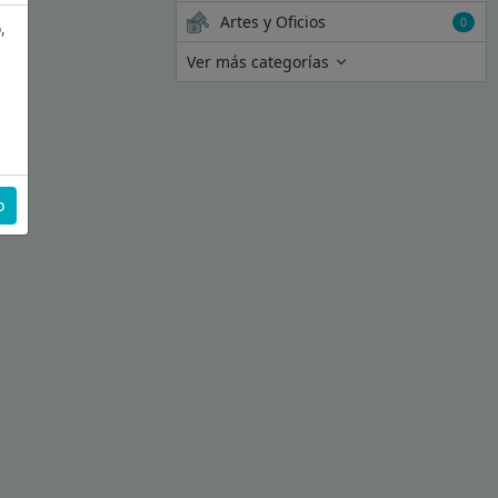
Artes y Oficios
0
,
Ver más categorías
o