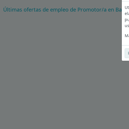
Ut
Últimas ofertas de empleo de Promotor/a en Barc
el
pu
us
Má