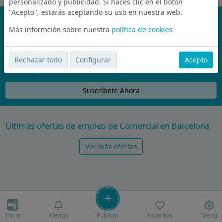
personalizado y publicidad. Si haces clic en el botón
"Acepto", estarás aceptando su uso en nuestra web.
¡No te pierdas nada!
Más informción sobre nuestra
política de cookies
Únete a la comunidad de wijobs y recibe por email las mejores
ofertas de empleo
Rechazar todo
Configurar
Acepto
Nunca compartiremos tu email con nadie y no te vamos a enviar spam
Suscríbete Ahora
Últimas ofertas de empleo de Comercial en Barcelona
Ver más ofertas
Inicio
Alertas
Publicar
Favoritos
Menú