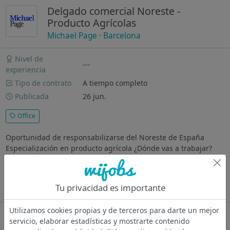
Delgado comercial Noreste -
Producto Agrícolas
Michael Page
·
Barcelona
Nivel de
---
experiencia
Tipo de contrato
A tiempo completo
Publicada
26 jun.
Office
Oportunidad de responsabilizarse del Noreste de España
Especialización en producto agrícola ¿Dónde vas a trabajar?
Empresa familiar multinacional, HQ en comunitat Valenciana,
fabrica productos agricolas e insumos agrícolas con
técnología, conocimiento...
Tu privacidad es importante
Ver más
Utilizamos cookies propias y de terceros para darte un mejor
Oferta desactivada
servicio, elaborar estadísticas y mostrarte contenido