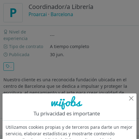
Coordinador/a Librería
P
Proarcai
·
Barcelona
Nivel de
---
experiencia
Tipo de contrato
A tiempo completo
Publicada
30 jun.
.
Nuestro cliente es una reconocida fundación ubicada en el
centro de Barcelona que se dedica a impulsar y proteger la
escritura, el pensamiento y el arte para crear igualdad de
oportunidades. Desarrollan proyectos enfocados a reducir las
profundas...
Ver más
Tu privacidad es importante
Oferta desactivada
Utilizamos cookies propias y de terceros para darte un mejor
servicio, elaborar estadísticas y mostrarte contenido