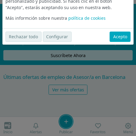
personalizado y publicidad. Si haces clic en el botón
"Acepto", estarás aceptando su uso en nuestra web.
¡No te pierdas nada!
Más informción sobre nuestra
política de cookies
Únete a la comunidad de wijobs y recibe por email las mejores
ofertas de empleo
Rechazar todo
Configurar
Acepto
Nunca compartiremos tu email con nadie y no te vamos a enviar spam
Suscríbete Ahora
Últimas ofertas de empleo de Asesor/a en Barcelona
Ver más ofertas
Inicio
Alertas
Publicar
Favoritos
Menú