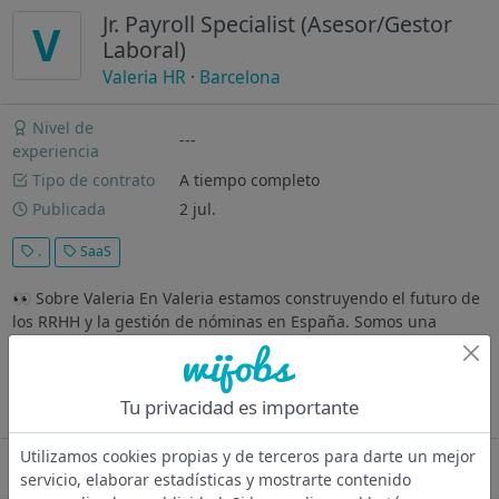
Jr. Payroll Specialist (Asesor/Gestor
V
Laboral)
Valeria HR
·
Barcelona
Nivel de
---
experiencia
Tipo de contrato
A tiempo completo
Publicada
2 jul.
.
SaaS
👀 Sobre Valeria En Valeria estamos construyendo el futuro de
los RRHH y la gestión de nóminas en España. Somos una
plataforma nativa de IA que automatiza contratos, nóminas y
cumplimiento normativo para empresas con alta rotación de
personal...
Tu privacidad es importante
Ver más
Utilizamos cookies propias y de terceros para darte un mejor
Oferta desactivada
servicio, elaborar estadísticas y mostrarte contenido