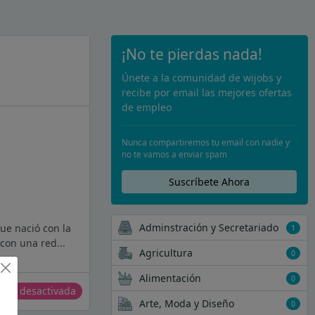
¡No te pierdas nada!
Únete a la comunidad de wijobs y
recibe por email las mejores ofertas
de empleo
Nunca compartiremos tu email con nadie y
no te vamos a enviar spam
Suscríbete Ahora
Adminstración y Secretariado
ue nació con la
1
con una red...
Agricultura
0
Alimentación
0
erta desactivada
Arte, Moda y Diseño
0