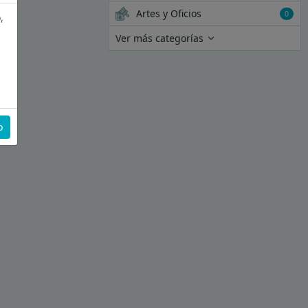
Artes y Oficios
0
,
Ver más categorías
o