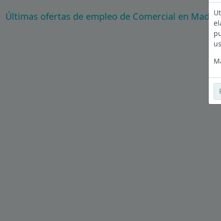
Ut
Últimas ofertas de empleo de Comercial en Madri
el
pu
us
Má