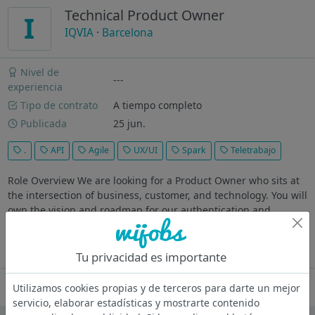
Technical Product Owner
I
IQVIA
·
Barcelona
Nivel de
---
experiencia
Tipo de contrato
A tiempo completo
Publicada
25 jun.
.
API
Agile
UX/UI
Spark
Teletrabajo
Role Overview We are looking for a Product Owner who sits at
the intersection of business, customer, and technology. You will
own the vision and roadmap for our authentication and
identity products, translate strategy into deliverable work for
the...
Ver más
Tu privacidad es importante
Oferta desactivada
Utilizamos cookies propias y de terceros para darte un mejor
servicio, elaborar estadísticas y mostrarte contenido