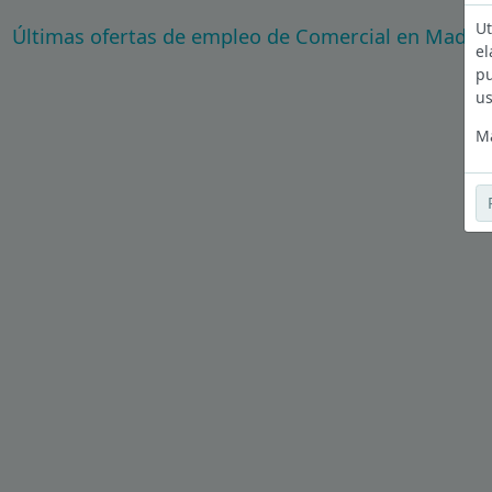
Ut
Últimas ofertas de empleo de Comercial en Madri
el
pu
us
Má