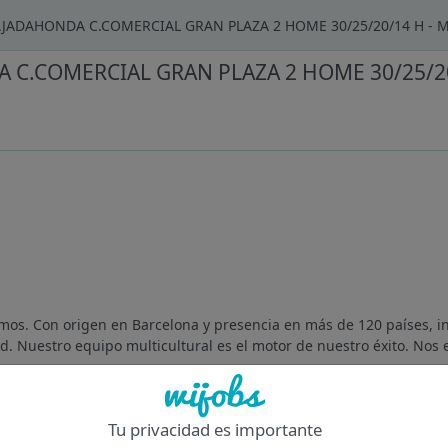
JADAHONDA C.COMERCIAL GRAN PLAZA 2 HOME 30/25/20/14 H -
C.COMERCIAL GRAN PLAZA 2 HOME 30/25/2
os. Con origen en Barcelona y presencia en más de 120 países, i
. Nuestro equipo multicultural es el motor de nuestro éxito. Nos e
Of
Tu privacidad es importante