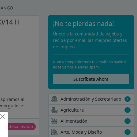
 MANGO
0/14 H
¡No te pierdas nada!
Únete a la comunidad de wijobs y
recibe por email las mejores ofertas
de empleo
Nunca compartiremos tu email con nadie y
no te vamos a enviar spam
Suscríbete Ahora
Adminstración y Secretariado
nspiramos al
1
norgullece...
Agricultura
0
Alimentación
0
erta desactivada
Arte, Moda y Diseño
0