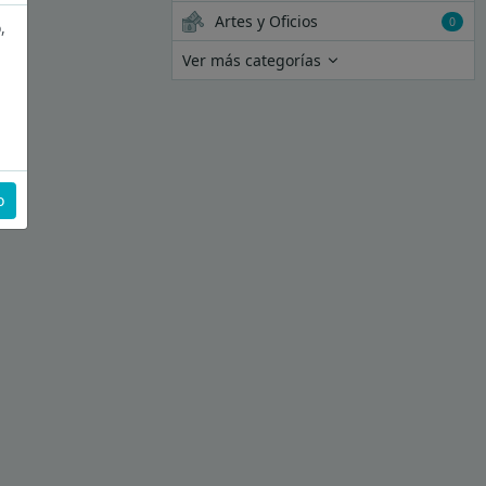
Artes y Oficios
0
,
Ver más categorías
o