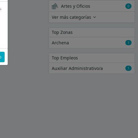
Artes y Oficios
0
,
Ver más categorías
Top Zonas
Archena
1
o
Top Empleos
Auxiliar Administrativo/a
1