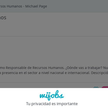
rsos Humanos - Michael Page
nos
omo Responsable de Recursos Humanos. ¿Dónde vas a trabajar? Nue
resencia en el sector a nivel nacional e internacional. Descripció
Of
Tu privacidad es importante
 Sevilla