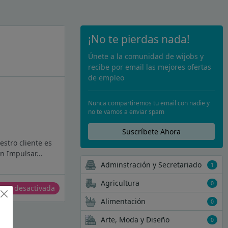
¡No te pierdas nada!
Únete a la comunidad de wijobs y
recibe por email las mejores ofertas
de empleo
Nunca compartiremos tu email con nadie y
no te vamos a enviar spam
Suscríbete Ahora
stro cliente es
n Impulsar...
Adminstración y Secretariado
1
Agricultura
0
erta desactivada
Alimentación
0
Arte, Moda y Diseño
0