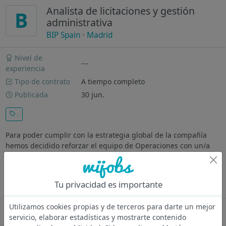
Analista de licitaciones y gestión
B
administrativa
BIP Spain
·
Madrid
Nivel de
---
experiencia
Tipo de contrato
A tiempo completo
Publicada
30 jun.
.
Para poder cumplir con la estrategia global de la compañía
hemos decidido reforzar el equipo de Operaciones con un/a
Analista de licitaciones y gestión administrativa . ¿Cuál será tu
misión? Buscamos una persona organizada, resolutiva y
orientada al...
Tu privacidad es importante
Ver más
Utilizamos cookies propias y de terceros para darte un mejor
Oferta desactivada
servicio, elaborar estadísticas y mostrarte contenido