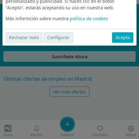
personalizado y publicidad. Si haces clic en el botón
"Acepto", estarás aceptando su uso en nuestra web.
¡No te pierdas nada!
Más informción sobre nuestra
política de cookies
Únete a la comunidad de wijobs y recibe por email las mejores
ofertas de empleo
Rechazar todo
Configurar
Acepto
Nunca compartiremos tu email con nadie y no te vamos a enviar spam
Suscríbete Ahora
Últimas ofertas de empleo en Madrid
Ver más ofertas
Inicio
Alertas
Publicar
Favoritos
Menú