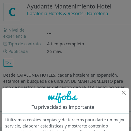
Ayudante Mantenimiento Hotel
C
Catalonia Hotels & Resorts
·
Barcelona
Nivel de
---
experiencia
Tipo de contrato
A tiempo completo
Publicada
26 may.
.
Desde CATALONIA HOTELS, cadena hotelera en expansión,
estamos en búsqueda de un/a AY. DE MANTENIMIENTO para
uno de nuestros hoteles del centro de SEVILLA Las Principales
Tareas a Desarrollar Son Las Siguientes Planificación de las
tareas. Realizar el...
Ver más
Tu privacidad es importante
Oferta desactivada
Utilizamos cookies propias y de terceros para darte un mejor
servicio, elaborar estadísticas y mostrarte contenido