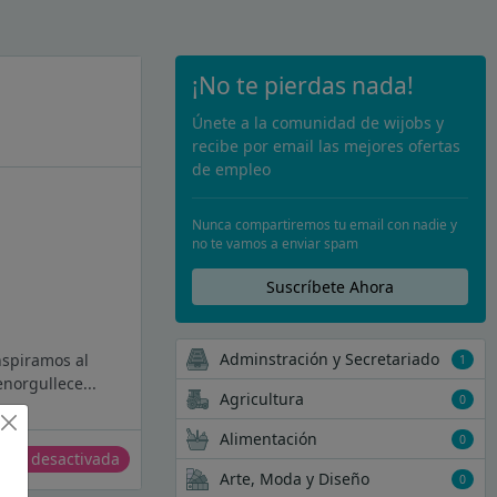
¡No te pierdas nada!
Únete a la comunidad de wijobs y
recibe por email las mejores ofertas
de empleo
Nunca compartiremos tu email con nadie y
no te vamos a enviar spam
Suscríbete Ahora
Adminstración y Secretariado
nspiramos al
1
norgullece...
Agricultura
0
Alimentación
0
erta desactivada
Arte, Moda y Diseño
0