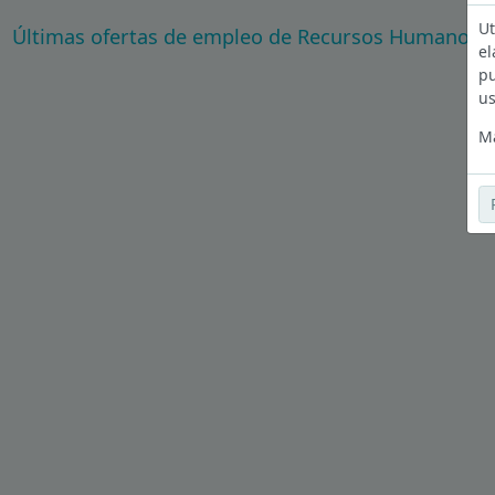
Ut
Últimas ofertas de empleo de Recursos Humanos 
el
pu
us
Má