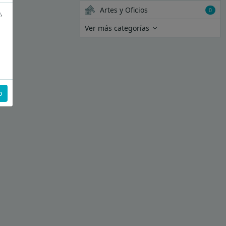
Artes y Oficios
0
,
Ver más categorías
o