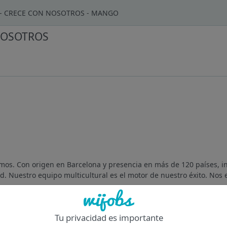
 - CRECE CON NOSOTROS - MANGO
 NOSOTROS
os. Con origen en Barcelona y presencia en más de 120 países, i
. Nuestro equipo multicultural es el motor de nuestro éxito. Nos e
Of
Tu privacidad es importante