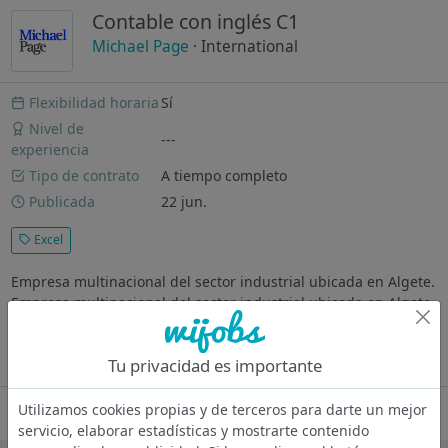
Contable con inglés C1
Michael Page
· International
Flexibilidad horaria
Sí
Nivel de
---
experiencia
Tipo de contrato
A tiempo completo
Publicada
22 jun.
Excel
Empresa multinacional del sector industrial ubicada en Algete.
Empresa multinacional del sector industrial ubicada en Algete.
¿Dónde vas a trabajar? Nuestro cliente es una organización de
tamaño medio especializada en el sector de Property. Se...
Tu privacidad es importante
Ver más
Utilizamos cookies propias y de terceros para darte un mejor
Oferta desactivada
servicio, elaborar estadísticas y mostrarte contenido