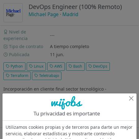
DevOps Engineer (100% Remoto)
Michael Page
·
Madrid
Nivel de
---
experiencia
Tipo de contrato
A tiempo completo
Publicada
11 jun.
Python
Linux
AWS
Bash
DevOps
Terraform
Teletrabajo
Incorporación en cliente final sector tecnológico -
farmacéutico. Puesto 100% remoto, con desplazamientos
periódicos a las oficinas de Madrid. ¿Dónde vas a trabajar?
Nuestro cliente es una organización de gran tamaño dentro
Tu privacidad es importante
del sector tecnológico...
Ver más
Utilizamos cookies propias y de terceros para darte un mejor
servicio, elaborar estadísticas y mostrarte contenido
Oferta desactivada