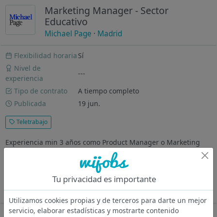
Marketing Manager - Sector
Educativo
Michael Page
·
Madrid
Flexibilidad horaria
Sí
Nivel de
---
experiencia
Tipo de contrato
A tiempo completo
Publicada
19 jun.
Teletrabajo
Experiencia min 3 años como Product Manager o Marketing
Manager en el sector Experiencia imprescindible en el sector
educativo (universidades, etc) ¿Dónde vas a trabajar?
Institución privada del sector educación, especializada en
Tu privacidad es importante
programas formativos...
Ver más
Utilizamos cookies propias y de terceros para darte un mejor
servicio, elaborar estadísticas y mostrarte contenido
Oferta desactivada