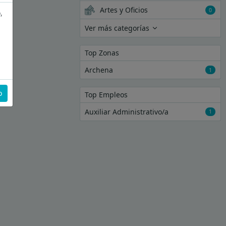
Artes y Oficios
0
,
Ver más categorías
Top Zonas
Archena
1
o
Top Empleos
Auxiliar Administrativo/a
1