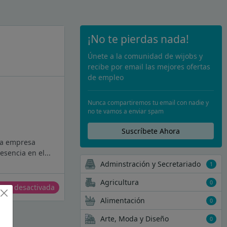
¡No te pierdas nada!
Únete a la comunidad de wijobs y
recibe por email las mejores ofertas
de empleo
Nunca compartiremos tu email con nadie y
no te vamos a enviar spam
Suscríbete Ahora
una empresa
sencia en el...
Adminstración y Secretariado
1
Agricultura
0
erta desactivada
Alimentación
0
Arte, Moda y Diseño
0