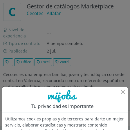
Gestor de catálogos Marketplace
C
Cecotec
·
Alfafar
Nivel de
---
experiencia
Tipo de contrato
A tiempo completo
Publicada
2 jul.
.
Office
Excel
Word
Cecotec es una empresa familiar, joven y tecnológica con sede
central en Valencia, reconocida como un referente español en
el desarrollo, fabricación y comercialización de
electrodomésticos y otros productos electrónicos para el hogar.
Desde su...
Ver más
Tu privacidad es importante
Oferta desactivada
Utilizamos cookies propias y de terceros para darte un mejor
servicio, elaborar estadísticas y mostrarte contenido