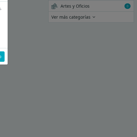
Artes y Oficios
0
,
Ver más categorías
o