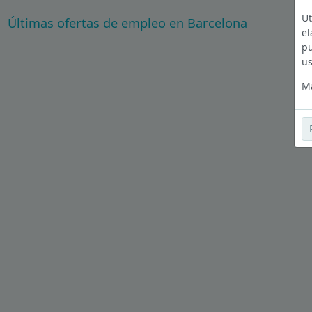
Ut
Últimas ofertas de empleo en Barcelona
el
pu
us
Má