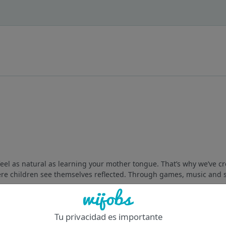
feel as natural as learning your mother tongue. That’s why we’ve c
re children see themselves reflected. Through games, music and s
Of
Tu privacidad es importante