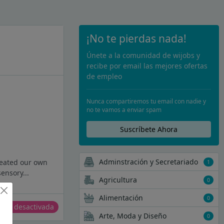
¡No te pierdas nada!
Únete a la comunidad de wijobs y
recibe por email las mejores ofertas
de empleo
Nunca compartiremos tu email con nadie y
no te vamos a enviar spam
Suscríbete Ahora
Adminstración y Secretariado
reated our own
1
ensory...
Agricultura
0
Alimentación
0
erta desactivada
Arte, Moda y Diseño
0