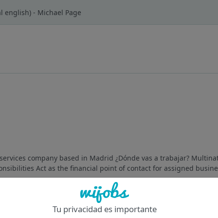
al english) - Michael Page
l services company based in Madrid ¿Dónde vas a trabajar? Multinat
bilities Act as the financial point of contact for assigned busines
Of
Tu privacidad es importante