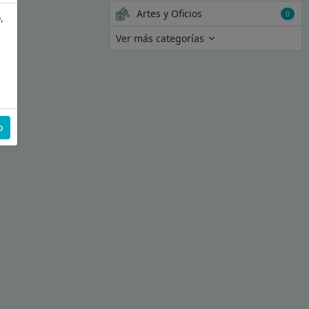
Artes y Oficios
0
,
Ver más categorías
o