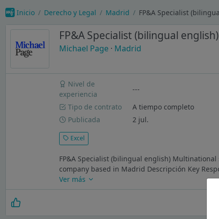
Inicio
Derecho y Legal
Madrid
FP&A Specialist (bilingu
FP&A Specialist (bilingual english)
Michael Page
·
Madrid
Nivel de
---
experiencia
Tipo de contrato
A tiempo completo
Publicada
2 jul.
Excel
FP&A Specialist (bilingual english) Multinationa
company based in Madrid Descripción Key Responsi
Ver más