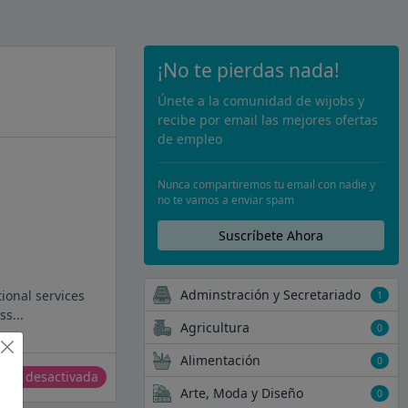
¡No te pierdas nada!
Únete a la comunidad de wijobs y
recibe por email las mejores ofertas
de empleo
Nunca compartiremos tu email con nadie y
no te vamos a enviar spam
Suscríbete Ahora
Adminstración y Secretariado
ional services
1
s...
Agricultura
0
Alimentación
0
erta desactivada
Arte, Moda y Diseño
0