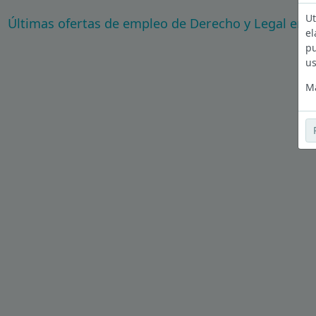
Ut
Últimas ofertas de empleo de Derecho y Legal en 
el
pu
us
Má