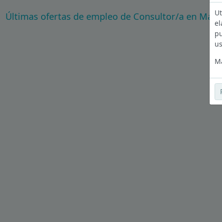
Ut
Últimas ofertas de empleo de Consultor/a en Madr
el
pu
us
Má