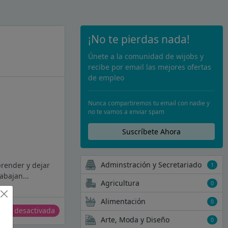
¡No te pierdas nada!
Únete a la comunidad de wijobs y
recibe por email las mejores ofertas
de empleo
Nunca compartiremos tu email con nadie y
no te vamos a enviar spam
Suscríbete Ahora
Adminstración y Secretariado
prender y dejar
1
abajan...
Agricultura
0
Alimentación
0
erta desactivada
Arte, Moda y Diseño
0