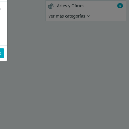
Artes y Oficios
0
,
Ver más categorías
o