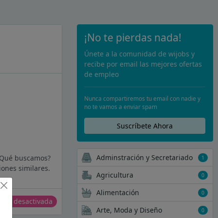
¡No te pierdas nada!
Únete a la comunidad de wijobs y
recibe por email las mejores ofertas
de empleo
Nunca compartiremos tu email con nadie y
no te vamos a enviar spam
Suscríbete Ahora
Adminstración y Secretariado
 ¿Qué buscamos?
1
ones similares.
Agricultura
0
Alimentación
0
erta desactivada
Arte, Moda y Diseño
0