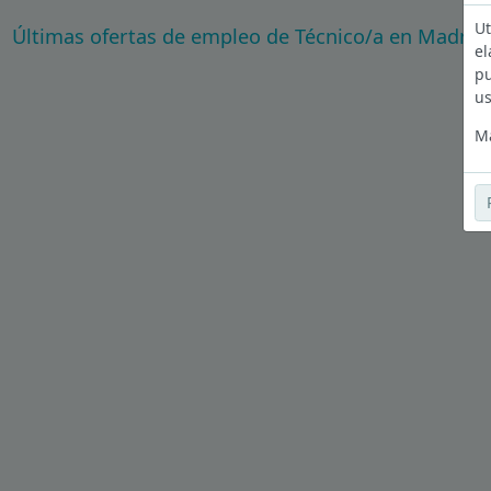
Ut
Últimas ofertas de empleo de Técnico/a en Madrid
el
pu
us
Má