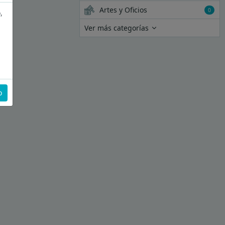
Artes y Oficios
0
,
Ver más categorías
o