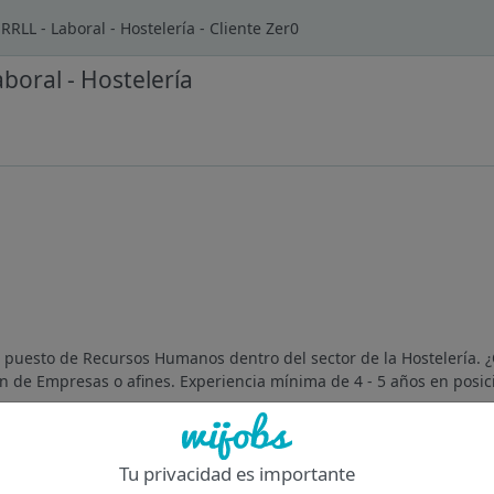
RRLL - Laboral - Hostelería - Cliente Zer0
boral - Hostelería
 puesto de Recursos Humanos dentro del sector de la Hostelería.
 de Empresas o afines. Experiencia mínima de 4 - 5 años en posici
Of
Tu privacidad es importante