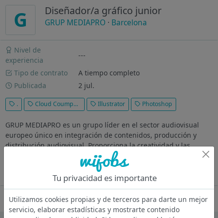
Diseñador/a gráfico junior
G
GRUP MEDIAPRO
·
Barcelona
Nivel de
---
experiencia
Tipo de contrato
A tiempo completo
Publicada
2 jul.
.
Cloud Coumputing
Illustrator
Photoshop
GRUP MEDIAPRO es un grupo líder en el sector audiovisual
europeo único en integración de contenidos, producción y
distribución audiovisual. Proporciona la creatividad y las
soluciones técnicas necesarias para diseñar, producir y
distribuir cualquier...
Ver más
Tu privacidad es importante
Oferta desactivada
Utilizamos cookies propias y de terceros para darte un mejor
servicio, elaborar estadísticas y mostrarte contenido