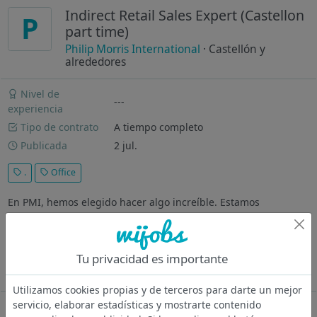
Indirect Retail Sales Expert (Castellon
P
part time)
Philip Morris International
· Castellón y
alrededores
Nivel de
---
experiencia
Tipo de contrato
A tiempo completo
Publicada
2 jul.
.
Office
En PMI, hemos elegido hacer algo increíble. Estamos
transformando totalmente nuestro negocio y construyendo
nuestro futuro con productos libres de humo. Con un gran
cambio, viene una gran oportunidad. Por lo tanto, donde sea
Tu privacidad es importante
que te incorpores...
Ver más
Utilizamos cookies propias y de terceros para darte un mejor
servicio, elaborar estadísticas y mostrarte contenido
Oferta desactivada