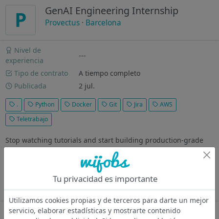
GenAI Engineering Internship
P
Provectus
·
Barcelona
Nivel de
---
experiencia
Tipo de contrato
A tiempo completo
Publicada
2 jul.
.
Python
Docker
Git
Jira
AWS
Teletrabajo
Stop watching tutorials and start building production-grade
AI. We are looking for interns in Madrid, Barcelona and
Valencia in Spain who are driven by tech challenges and ready
to dive deep into the world of Generative AI. This is a high-
Tu privacidad es importante
stakes...
Ver más
Utilizamos cookies propias y de terceros para darte un mejor
servicio, elaborar estadísticas y mostrarte contenido
Oferta desactivada