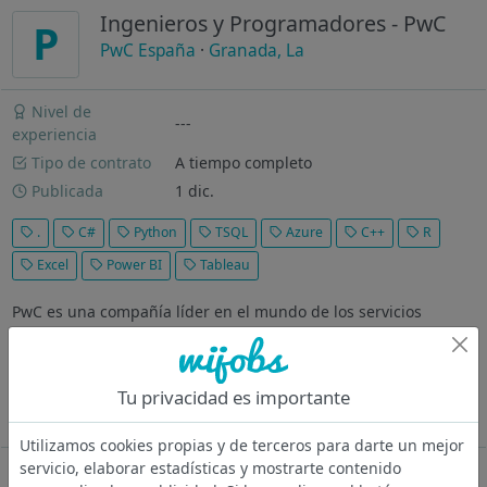
Ingenieros y Programadores - PwC
P
PwC España
·
Granada, La
Nivel de
---
experiencia
Tipo de contrato
A tiempo completo
Publicada
1 dic.
.
C#
Python
TSQL
Azure
C++
R
Excel
Power BI
Tableau
PwC es una compañía líder en el mundo de los servicios
profesionales presente en 156 países con más de 290.000
profesionales comprometidos en ofrecer servicios de calidad
en consultoría, transacciones, auditoría, asesoramiento legal y
Tu privacidad es importante
fiscal.
Ver más
Utilizamos cookies propias y de terceros para darte un mejor
servicio, elaborar estadísticas y mostrarte contenido
Oferta desactivada