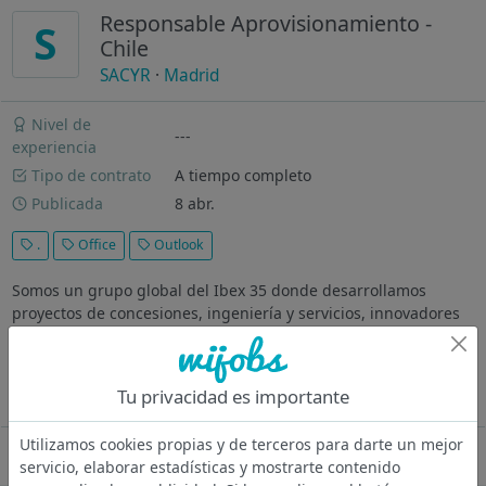
Responsable Aprovisionamiento -
S
Chile
SACYR
·
Madrid
Nivel de
---
experiencia
Tipo de contrato
A tiempo completo
Publicada
8 abr.
.
Office
Outlook
Somos un grupo global del Ibex 35 donde desarrollamos
proyectos de concesiones, ingeniería y servicios, innovadores
de alto valor, en los más de 20 países donde estamos
presentes. Buscamos una persona como tú, que se sume a
nuestro #RumboSacyr y nos...
Tu privacidad es importante
Ver más
Utilizamos cookies propias y de terceros para darte un mejor
Oferta desactivada
servicio, elaborar estadísticas y mostrarte contenido