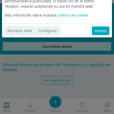
personalizado y publicidad. Si haces clic en el botón
"Acepto", estarás aceptando su uso en nuestra web.
¡No te pierdas nada!
Más informción sobre nuestra
política de cookies
Únete a la comunidad de wijobs y recibe por email las mejores
ofertas de empleo
Rechazar todo
Configurar
Acepto
Nunca compartiremos tu email con nadie y no te vamos a enviar spam
Suscríbete Ahora
Últimas ofertas de empleo de Transporte y Logística en
Madrid
Ver más ofertas
Inicio
Alertas
Publicar
Favoritos
Menú