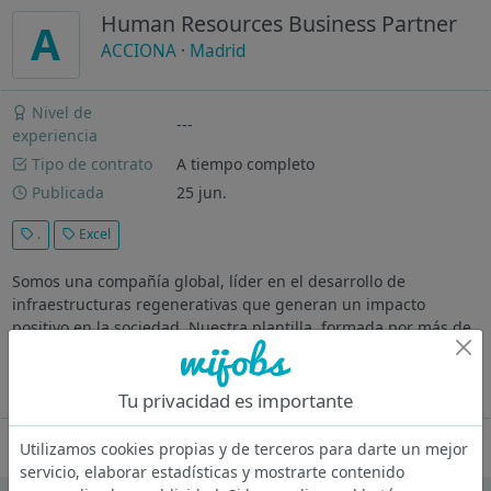
Human Resources Business Partner
A
ACCIONA
·
Madrid
Nivel de
---
experiencia
Tipo de contrato
A tiempo completo
Publicada
25 jun.
.
Excel
Somos una compañía global, líder en el desarrollo de
infraestructuras regenerativas que generan un impacto
positivo en la sociedad. Nuestra plantilla, formada por más de
65.000 profesionales y presente en más de 40 países de los
cinco continentes...
Ver más
Tu privacidad es importante
Oferta desactivada
Utilizamos cookies propias y de terceros para darte un mejor
servicio, elaborar estadísticas y mostrarte contenido