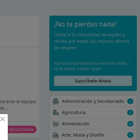
¡No te pierdas nada!
Únete a la comunidad de wijobs y
recibe por email las mejores ofertas
de empleo
Nunca compartiremos tu email con nadie y
no te vamos a enviar spam
Suscríbete Ahora
Adminstración y Secretariado
rporarse al equipo
1
b...
Agricultura
0
Alimentación
0
erta desactivada
Arte, Moda y Diseño
0