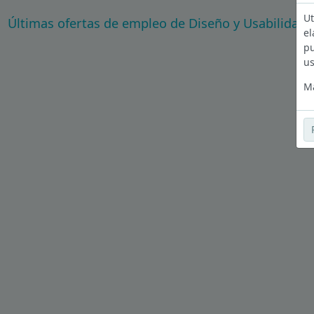
Ut
Últimas ofertas de empleo de Diseño y Usabilidad
el
pu
us
Má