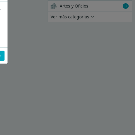
Artes y Oficios
0
,
Ver más categorías
o