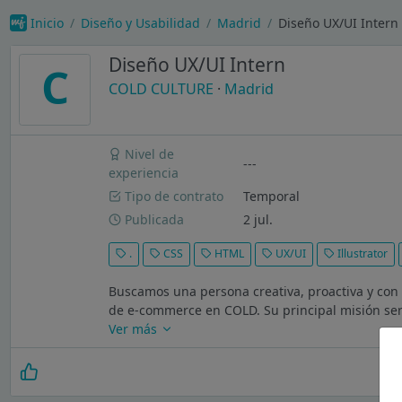
Inicio
Diseño y Usabilidad
Madrid
Diseño UX/UI Inter
Diseño UX/UI Intern
C
COLD CULTURE
·
Madrid
Nivel de
---
experiencia
Tipo de contrato
Temporal
Publicada
2 jul.
.
CSS
HTML
UX/UI
Illustrator
Buscamos una persona creativa, proactiva y con i
de e-commerce en COLD. Su principal misión será
Ver más