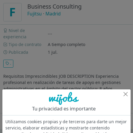
Business Consulting
F
Fujitsu
·
Madrid
Nivel de
---
experiencia
Tipo de contrato
A tiempo completo
Publicada
1 jul.
.
Requisitos Imprescindibles JOB DESCRIPTION Experiencia
profesional en realización de tareas de apoyo en gestiones
administrativas en el ámbito del sector público: 8 años
Requisitos Valorables Esperiencia demostrable en
administración pública en apoyo...
Ver más
Tu privacidad es importante
Oferta desactivada
Utilizamos cookies propias y de terceros para darte un mejor
servicio, elaborar estadísticas y mostrarte contenido