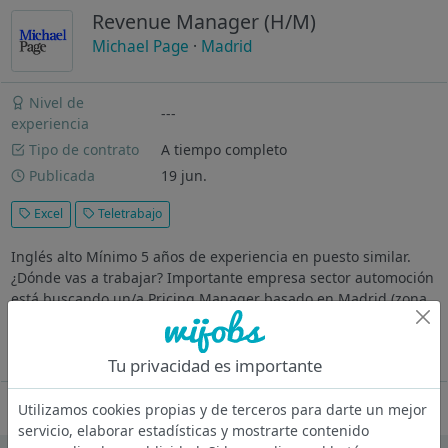
Revenue Manager (H/M)
Michael Page
·
Madrid
Nivel de
---
experiencia
Tipo de contrato
A tiempo completo
Publicada
19 jun.
Excel
Teletrabajo
Inglés alto Mínimo 5 años de experiencia en puesto similar.
¿Dónde vas a trabajar? Importante empresa sector automoción
está buscando un/a Pricing Manager basado en Madrid (zona
norte). El candidato ideal tendrá mínimo 5 años de experiencia
como...
Ver más
Tu privacidad es importante
Oferta desactivada
Utilizamos cookies propias y de terceros para darte un mejor
servicio, elaborar estadísticas y mostrarte contenido